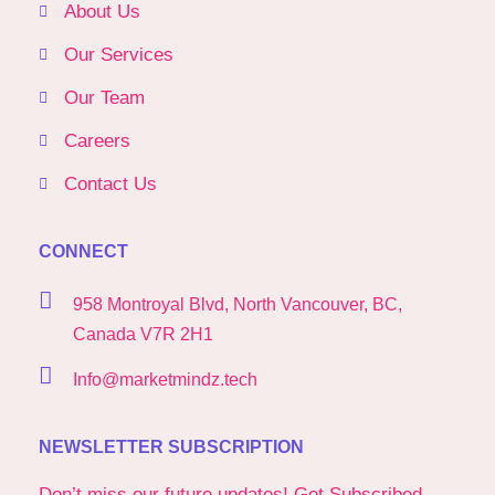
About Us
Our Services
Our Team
Careers
Contact Us
CONNECT
958 Montroyal Blvd, North Vancouver, BC,
Canada V7R 2H1
Info@marketmindz.tech
NEWSLETTER SUBSCRIPTION
Don’t miss our future updates! Get Subscribed